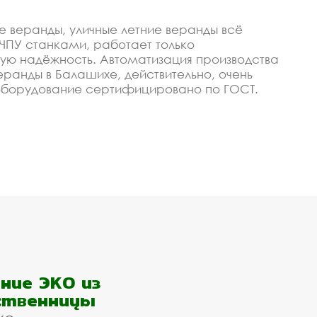
 веранды, уличные летние веранды всё
ПУ станками, работает только
ую надёжность. Автоматизация производства
веранды в Балашихе, действительно, очень
оборудование сертифицировано по ГОСТ.
ранды, уличные летние веранды под заказ, по
веранды, уличные
изируем, чтобы изготавливать качественные и
арантия низкой цены, своевременное
олы или любого оптового покупателя в
ние ЭКО из
таточно просто позвонить или оставить
ственницы