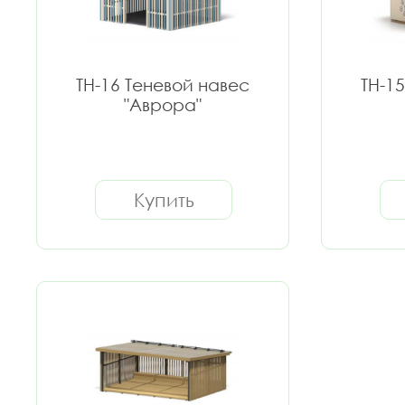
ТН-16 Теневой навес
ТН-1
"Аврора"
Купить