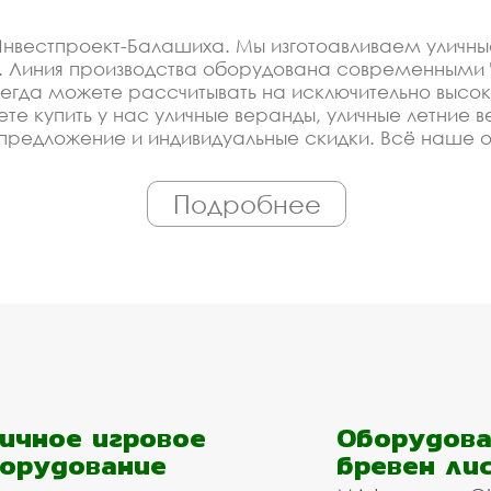
нвестпроект-Балашиха. Мы изготоавливаем уличные
 Линия производства оборудована современными Ч
гда можете рассчитывать на исключительно высок
ете купить у нас уличные веранды, уличные летние 
редложение и индивидуальные скидки. Всё наше 
иалы. Можем производить оборудование уличные ве
Подробнее
оизводителя на уличные 
со скидкой
ированное производство, которое постоянно модерн
етние веранды. Купить оборудование у нас - это г
ройщика, управляющей компании, детского сада, шк
ичное игровое
Оборудова
м подобрать материалы и оборудование - Вам дос
орудование
бревен ли