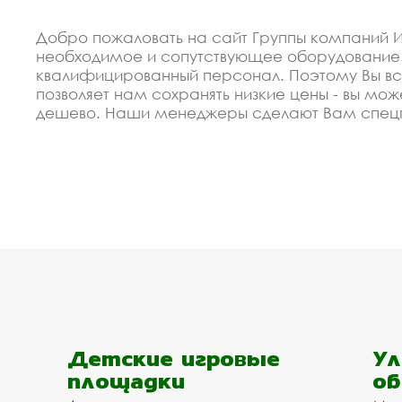
Добро пожаловать на сайт Группы компаний И
необходимое и сопутствующее оборудование.
квалифицированный персонал. Поэтому Вы все
позволяет нам сохранять низкие цены - вы мож
дешево. Наши менеджеры сделают Вам спецп
Используем только экологически чистые матер
Вашему проекту.
Спецпредложение от пр
летние веранды купить 
В 2012 году мы организовали восокоавтоматиз
недорогие изделия уличные веранды, уличные л
выполнение заказа и высокая надёжность.
Мы готовы сделать скидку от объёма для заст
Детские игровые
Ул
Балашихе. Мы рассчитаем Ваш проект, поможе
площадки
об
заявку на сайте.