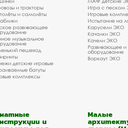
шинки
МАФ детские Э
чные веранды, уличные лет
овозы и тракторы
Игра с песком
 и монтажом
толёты и самолёты
Игровые компл
аблики
Испытание на л
ское развивающее
Карусели ЭКО
 оборудования. Наши монтажники имеют весь необх
рудование
Качалки ЭКО
, уличные летние веранды в нашей компании и мы го
чное музыкальное
Качели ЭКО
рудование
ашиха под ключ. Стоимость зависит от объёма зака
Развивающее и
телефону: , воспользуйтесь формой обратной свя
енький пешеход
оборудование
иринты
Воркаут ЭКО
ежи детские игровые
зуетесь услугами нашей компании!
раиваемые батуты
о выполнить даже очень сложный заказ.
овые комплексы
анатные
Малые
нструкции и
архитект