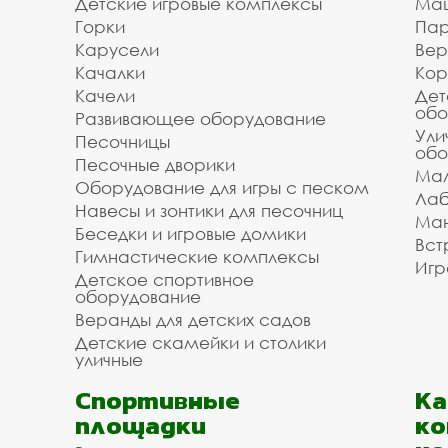
Детские игровые комплексы
Ма
Доступная цена на ули
Горки
Пар
Балашихе с доставкой
Карусели
Вер
Качалки
Кор
Качели
Дет
Мы организуем для вас доставку и установку
обо
Развивающее оборудование
/ укладки. Зделайте заказ на уличные веранды
Ули
Песочницы
обо
монтажа в Балашихе и в городском округе Бал
Песочные дворики
уточните информацию у наших менеджеров по 
Мал
Оборудование для игры с песком
необходимого вам оборудования.
Лаб
Навесы и зонтики для песочниц
Ман
Инвестпроект благодарит вас за то, что поль
Беседки и игровые домики
Вст
Звоните, мы всегда готовы помочь и оперативн
Гимнастические комплексы
Игр
Детское спортивное
оборудование
Веранды для детских садов
Детские скамейки и столики
уличные
Спортивные
К
площадки
ко