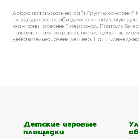
Добро пожаловать на сайт Группы компаний И
площадки всё необходимое и сопутствующее 
квалифицированный персонал. Поэтому Вы все
позволяет нам сохранять низкие цены - вы мож
действительно, очень дешево. Наши менедже
сертифицировано по ГОСТ. Используем только
оборудование для спортивной площадки под з
Спецпредложение от пр
оборудование для спор
В 2012 году мы организовали восокоавтоматиз
недорогие изделия полоса препятствий - обору
своевременное выполнение заказа и высокая 
Мы готовы сделать скидку от объёма для заст
Детские игровые
Ул
Балашихе. Мы рассчитаем Ваш проект, поможе
площадки
об
заявку на сайте.