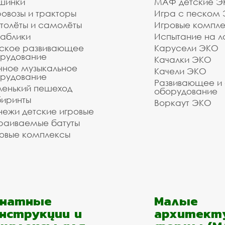
шинки
МАФ детские Э
оса препятствий - оборуд
овозы и тракторы
Игра с песком
с доставкой и монтажом
толёты и самолёты
Игровые компл
аблики
Испытание на л
ское развивающее
Карусели ЭКО
 оборудования. Наши монтажники имеют весь необх
рудование
Качалки ЭКО
вий - оборудование для спортивной площадки в наш
чное музыкальное
Качели ЭКО
рудование
 и в городском округе Балашиха под ключ. Стоимос
Развивающее и
 наших менеджеров по телефону: , воспользуйтесь
енький пешеход
оборудование
иринты
Воркаут ЭКО
ежи детские игровые
зуетесь услугами нашей компании!
раиваемые батуты
о выполнить даже очень сложный заказ.
овые комплексы
анатные
Малые
нструкции и
архитект