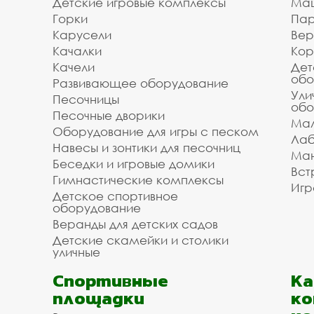
Детские игровые комплексы
Ма
Доступная цена на пол
Горки
Пар
площадки в Балашихе 
Карусели
Вер
Качалки
Кор
Качели
Дет
Мы организуем для вас доставку и установку
обо
Развивающее оборудование
/ укладки. Зделайте заказ на полоса препятст
Ули
Песочницы
обо
организацию перевозки и монтажа в Балашихе
Песочные дворики
объекта. Позвоните и уточните информацию у
Мал
Оборудование для игры с песком
списком необходимого вам оборудования.
Лаб
Навесы и зонтики для песочниц
Ман
Инвестпроект благодарит вас за то, что поль
Беседки и игровые домики
Вст
Звоните, мы всегда готовы помочь и оперативн
Гимнастические комплексы
Игр
Детское спортивное
оборудование
Веранды для детских садов
Детские скамейки и столики
уличные
Спортивные
К
площадки
ко