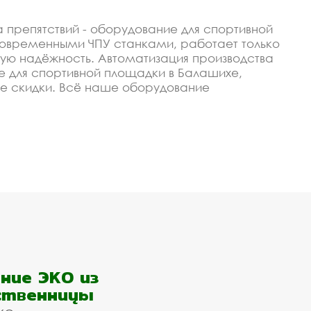
препятствий - оборудование для спортивной
овременными ЧПУ станками, работает только
ую надёжность. Автоматизация производства
ие для спортивной площадки в Балашихе,
е скидки. Всё наше оборудование
ить оборудование полоса препятствий -
епятствий -
со скидкой
изируем, чтобы изготавливать качественные и
ание у нас - это гарантия низкой цены,
олы или любого оптового покупателя в
ние ЭКО из
таточно просто позвонить или оставить
ственницы