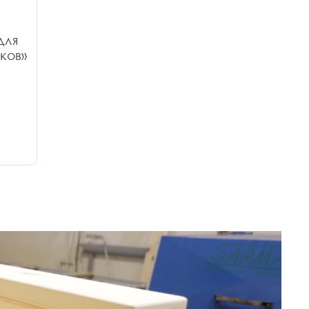
для
ков»