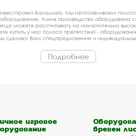
нвестпроект-Балашиха. Мы изготоавливаем полоса 
оборудование. Линия производства оборудована с
гда можете рассчитывать на исключительно высок
ете купить у нас полоса препятствий - оборудован
ры сделают Вам спецпредложение и индивидуальны
 экологически чистые материалы. Можем производ
аказ, по Вашему проекту.
Подробнее
оизводителя на полоса пр
тивной площадки купить 
ированное производство, которое постоянно модерн
дование для спортивной площадки. Купить оборудов
надёжность.
ройщика, управляющей компании, детского сада, шк
ичное игровое
Оборудова
м подобрать материалы и оборудование - Вам дос
орудование
бревен ли