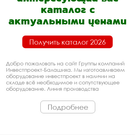
каталог с
актуальными ценами
Получить каталог 2026
Добро пожаловать на сайт Группы компаний
Инвестпроект-Балашиха. Мы изготоавливаем
оборудование инвестпроект в наличии на
складе всё необходимое и сопутствующее
оборудование. Линия производства
оборудована современными ЧПУ станками,
работает только квалифицированный
Подробнее
персонал. Поэтому Вы всегда можете
рассчитывать на исключительно высокую
надёжность. Автоматизация производства
позволяет нам сохранять низкие цены - вы
можете купить у нас оборудование