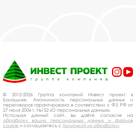
инвестпроект в наличии на складе в
Балашихе, действительно, очень дешево.
Наши менеджеры сделают Вам
спецпредложение и индивидуальные скидки.
Всё наше оборудование сертифицировано
по ГОСТ. Используем только экологически
чистые материалы. Можем производить
оборудование оборудование инвестпроект в
наличии на складе под заказ, по Вашему
проекту.
Спецпредложение от
производителя на
оборудование
© 2012-2026 Группа компаний Инвест проект в
Балашихе. Анонимность персональных данных и
инвестпроект в наличии
переговоров гарантирована в соответствии с ФЗ РФ от
27 июля 2006 г. №152 «О персональных данных».
на складе купить со
Используя данный сайт, вы даёте согласие на
обработку ваших персональных данных и файлов
скидкой
cookie
и соглашаетесь с
политикой их обработки
.