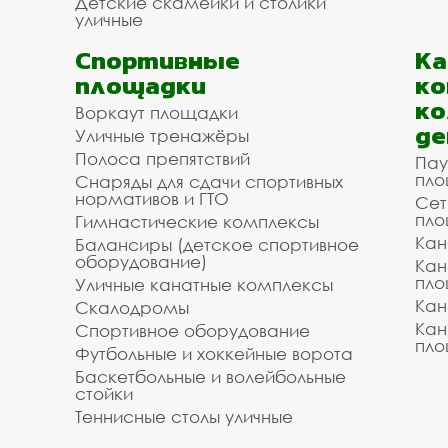
Детские скамейки и столики
уличные
Спортивные
К
площадки
ко
ко
Воркаут площадки
де
Уличные тренажёры
Полоса препятствий
Пау
пло
Снаряды для сдачи спортивных
нормативов и ГТО
Сет
пло
Гимнастические комплексы
Кан
Балансиры (детское спортивное
оборудование)
Кан
пло
Уличные канатные комплексы
Кан
Скалодромы
Кан
Спортивное оборудование
пло
Футбольные и хоккейные ворота
Баскетбольные и волейбольные
стойки
Теннисные столы уличные