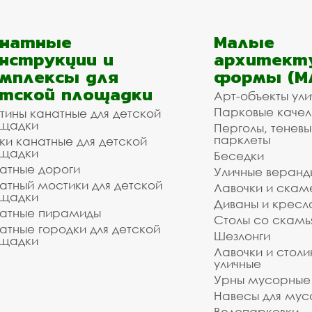
анатные
Малые
нструкции и
архитект
мплексы для
формы (М
тской площадки
Арт-объекты ул
Парковые качел
тины канатные для детской
щадки
Перголы, теневы
парклеты
ки канатные для детской
щадки
Беседки
атные дороги
Уличные веранд
атный мостики для детской
Лавочки и скам
щадки
Диваны и кресл
атные пирамиды
Столы со скам
атные городки для детской
Шезлонги
щадки
Лавочки и столи
уличные
Урны мусорные
Навесы для мус
Велопарковки