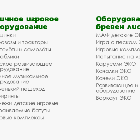
надёжность.
ройщика, управляющей компании, детского сада, шк
ичное игровое
Оборудова
м подобрать материалы и оборудование - Вам дос
орудование
бревен ли
шинки
МАФ детские Э
ановочные павильоны, гор
овозы и тракторы
Игра с песком
с доставкой и монтажом
толёты и самолёты
Игровые компл
аблики
Испытание на л
ское развивающее
Карусели ЭКО
 оборудования. Наши монтажники имеют весь необх
рудование
Качалки ЭКО
вильоны, городские остановочные павильоны в наше
чное музыкальное
Качели ЭКО
рудование
 и в городском округе Балашиха под ключ. Стоимос
Развивающее и
 наших менеджеров по телефону: , воспользуйтесь
енький пешеход
оборудование
иринты
Воркаут ЭКО
ежи детские игровые
зуетесь услугами нашей компании!
раиваемые батуты
о выполнить даже очень сложный заказ.
овые комплексы