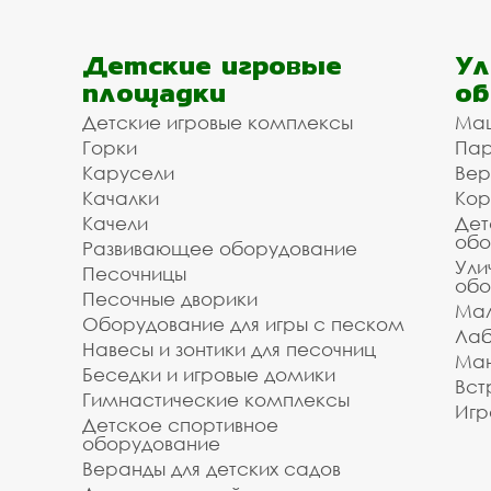
своевременное выполнение заказа и высокая 
Мы готовы сделать скидку от объёма для заст
Детские игровые
Ул
Балашихе. Мы рассчитаем Ваш проект, поможе
площадки
об
заявку на сайте.
Детские игровые комплексы
Ма
Доступная цена на ост
Горки
Пар
павильоны в Балашихе 
Карусели
Вер
Качалки
Кор
Качели
Дет
Мы организуем для вас доставку и установку
обо
Развивающее оборудование
/ укладки. Зделайте заказ на остановочные па
Ули
Песочницы
обо
организацию перевозки и монтажа в Балашихе
Песочные дворики
объекта. Позвоните и уточните информацию у
Мал
Оборудование для игры с песком
списком необходимого вам оборудования.
Лаб
Навесы и зонтики для песочниц
Ман
Инвестпроект благодарит вас за то, что поль
Беседки и игровые домики
Вст
Звоните, мы всегда готовы помочь и оперативн
Гимнастические комплексы
Игр
Детское спортивное
оборудование
Веранды для детских садов