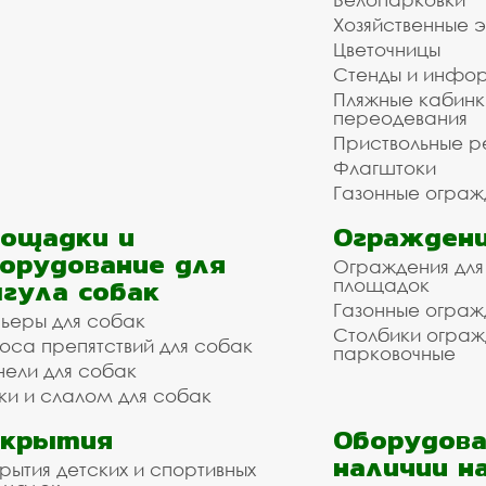
Хозяйственные 
Цветочницы
Стенды и инфо
Пляжные кабинк
переодевания
Приствольные р
Флагштоки
Газонные ограж
ощадки и
Ограждени
орудование для
Ограждения для
гула собак
площадок
Газонные ограж
ьеры для собак
Столбики огра
оса препятствий для собак
парковочные
нели для собак
ки и слалом для собак
окрытия
Оборудова
наличии н
рытия детских и спортивных