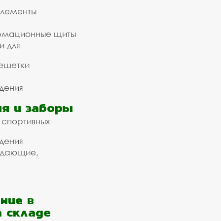
элементы
рмационные щиты
и для
ешетки
дения
я и заборы
 спортивных
дения
ждающие,
ние в
а складе