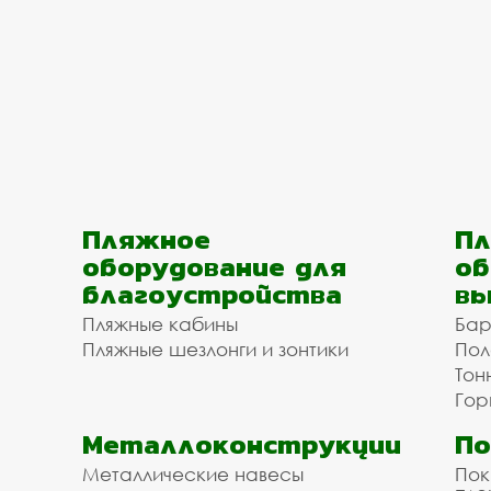
Пляжное
Пл
оборудование для
об
благоустройства
вы
Пляжные кабины
Бар
Пляжные шезлонги и зонтики
Пол
Тон
Гор
Металлоконструкции
П
Металлические навесы
Пок