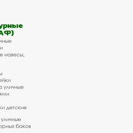
урные
АФ)
ичные
и
е навесы,
ы
ейки
а уличные
ьями
ки детские
 уличные
орных баков