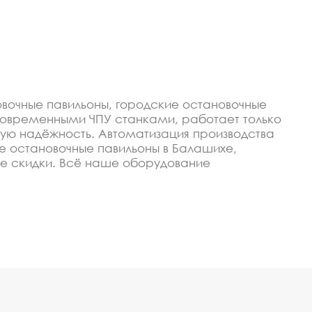
вочные павильоны, городские остановочные
современными ЧПУ станками, работает только
ую надёжность. Автоматизация производства
ие остановочные павильоны в Балашихе,
е скидки. Всё наше оборудование
ить оборудование остановочные павильоны,
чные павильоны,
идкой
изируем, чтобы изготавливать качественные и
ание у нас - это гарантия низкой цены,