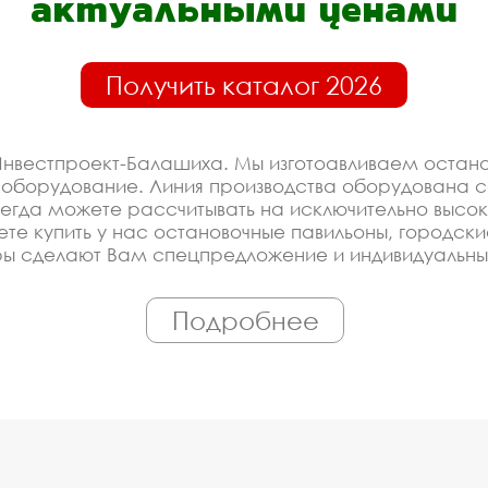
актуальными ценами
Получить каталог 2026
нвестпроект-Балашиха. Мы изготоавливаем остано
 оборудование. Линия производства оборудована 
гда можете рассчитывать на исключительно высок
ете купить у нас остановочные павильоны, городск
ры сделают Вам спецпредложение и индивидуальны
 экологически чистые материалы. Можем производ
 по Вашему проекту.
Подробнее
оизводителя на останово
е павильоны купить со ск
ированное производство, которое постоянно модерн
родские остановочные павильоны . Купить оборудов