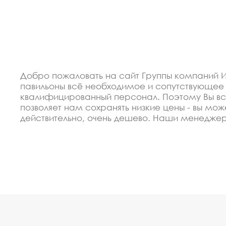
Добро пожаловать на сайт Группы компаний И
павильоны всё необходимое и сопутствующее
квалифицированный персонал. Поэтому Вы все
позволяет нам сохранять низкие цены - вы мож
действительно, очень дешево. Наши менедже
сертифицировано по ГОСТ. Используем только
городские остановочные павильоны под заказ,
Спецпредложение от пр
городские остановочны
В 2012 году мы организовали восокоавтоматиз
недорогие изделия остановочные павильоны, го